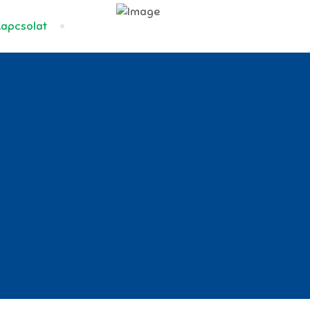
BVSC.hu
Kapcsolat