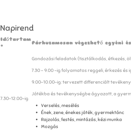
Napirend
Időtartam
Párhuzamosan végezhető egyéni és
*
Gondozási feladatok (tisztálkodás, étkezés, ö
7.30 – 9.00 -ig folyamatos reggeli, érkezés é
9.00-10.00-ig: tervezett differenciált tevék
Játékba és tevékenységbe ágyazott, a gyerm
7.30-12.00-ig
Verselés, mesélés
Ének, zene, énekes játék, gyermektánc
Rajzolás, festés, mintázás, kézi munka
Mozgás