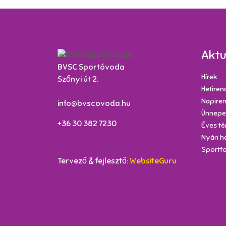
Aktu
BVSC Sportóvoda
Hírek
Szőnyi út 2.
Hetiren
Napire
info@bvscovoda.hu
Ünnepe
+36 30 382 7230
Éves té
Nyári h
Sportfo
Tervező & fejlesztő:
WebsiteGuru