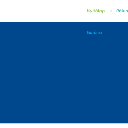
Nyitólap
Rólu
Galéria