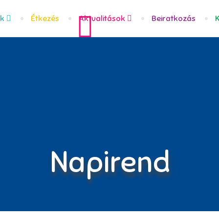
nk
Étkezés
Aktualitások
Beiratkozás
Napirend