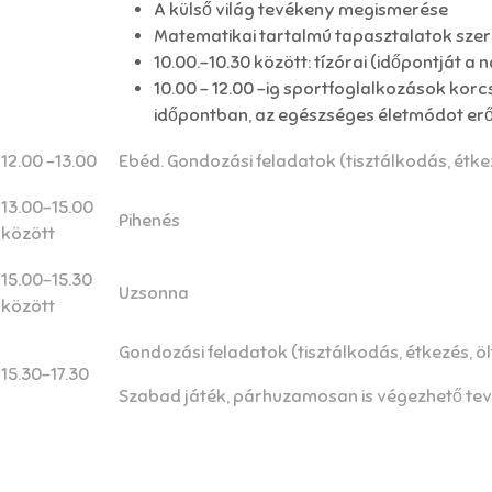
A külső világ tevékeny megismerése
Matematikai tartalmú tapasztalatok sze
10.00.-10.30 között: tízórai (időpontját a
10.00 - 12.00 -ig sportfoglalkozások ko
időpontban, az egészséges életmódot er
12.00 -13.00
Ebéd. Gondozási feladatok (tisztálkodás, étke
13.00-15.00
Pihenés
között
15.00-15.30
Uzsonna
között
Gondozási feladatok (tisztálkodás, étkezés, ö
15.30-17.30
Szabad játék, párhuzamosan is végezhető tev