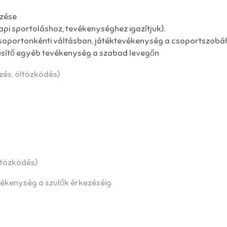
rzése
 napi sportoláshoz, tevékenységhez igazítjuk).
rcsoportonkénti váltásban, játéktevékenység a csoportszob
ősítő egyéb tevékenység a szabad levegőn
zés, öltözködés)
ltözködés)
ékenység a szülők érkezéséig