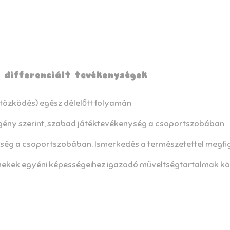
 differenciált tevékenységek
ltözködés) egész délelőtt folyamán
s igény szerint, szabad játéktevékenység a csoportszobában
enység a csoportszobában. Ismerkedés a természetettel megf
ekek egyéni képességeihez igazodó műveltségtartalmak kö