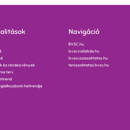
alitások
Navigáció
BVSC.hu
d
bvscvizilabda.hu
nd
bvscuszasoktatas.hu
k és rendezvények
teniszoktatas.bvsc.hu
ma terv
etirend
glalkozások hetirendje