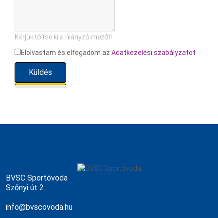
Kérjük töltse ki a hiányzó mezőt!
Elolvastam és elfogadom az
Adatkezelési szabályzatot
Küldés
BVSC Sportóvoda
Szőnyi út 2.
info@bvscovoda.hu